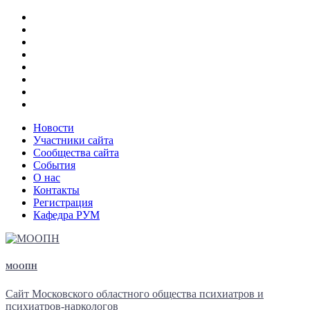
Перейти
к
содержанию
Новости
Участники сайта
Сообщества сайта
События
О нас
Контакты
Регистрация
Кафедра РУМ
МООПН
Сайт Московского областного общества психиатров и
психиатров-наркологов